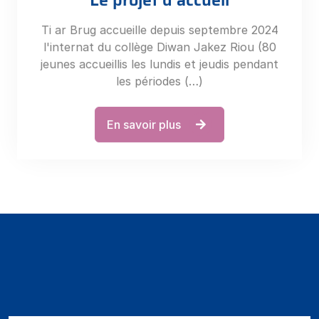
Ti ar Brug accueille depuis septembre 2024
l'internat du collège Diwan Jakez Riou (80
jeunes accueillis les lundis et jeudis pendant
les périodes (…)
En savoir plus