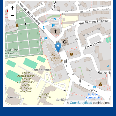
+
−
©
OpenStreetMap
contributors