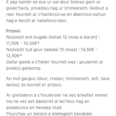
E pep kambr ez eus ur sal-dour brevez gant ur
gwalc’heris, privezioù hag ur strinkerezh. Gellout a
reer feurmiñ ar c’hambroù-se en dibennoù-sizhun
hag e-kerzh ar vakañsoù-skol.
Prizioù
Nozvezh evit bugale (betek 12 vloaz e-barzh) :
11,50€ - 10,50€*
Nozvezh tud gour (adalek 13 vloaz) : 14,50€ -
12,50€*
Dafar gwele a c’heller feurmiñ ivez : goulennit ar
predoù ganeomp.
An holl gargoù (dour, tredan, tommerezh, wifi, taos
lastez) zo kontet er prizioù.
Ar gretadenn a c’houlenner ne vez enkefiet nemet
ma ne vez ket daskoret al lec’hioù hag an
aveadurioù en hevelep stad.
Pourchas un testeni a atebegezh keodedel.