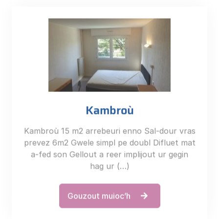
Kambroù
Kambroù 15 m2 arrebeuri enno Sal-dour vras
prevez 6m2 Gwele simpl pe doubl Difluet mat
a-fed son Gellout a reer implijout ur gegin
hag ur (…)
Gouzout muioc’h