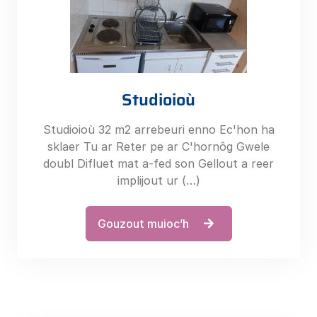
Studioioù
Studioioù 32 m2 arrebeuri enno Ec'hon ha
sklaer Tu ar Reter pe ar C'hornôg Gwele
doubl Difluet mat a-fed son Gellout a reer
implijout ur (…)
Gouzout muioc’h