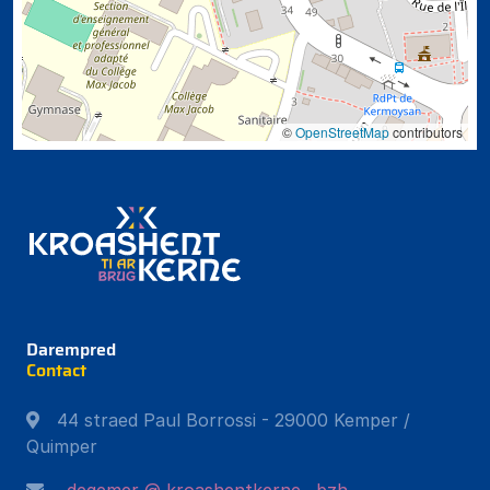
©
OpenStreetMap
contributors
Darempred
Contact
44 straed Paul Borrossi - 29000 Kemper /
Quimper