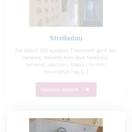
Strolladoù
Sal-debriñ 100 azezenn Tizanerezh gant dar,
yenerez, mekanik kafe (evit familhoù),
berverez, skinforn, loaioù / kontilli /
fourchetez hag (…)
Gouzout muioc’h