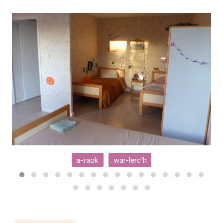
a-raok
war-lerc’h