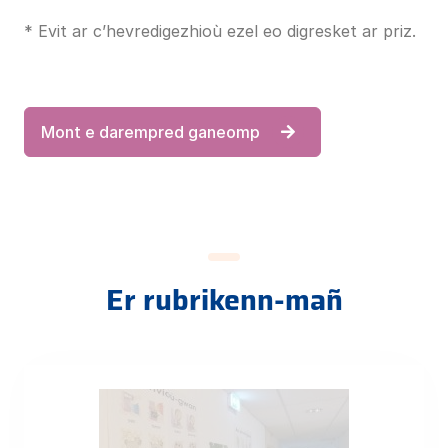
* Evit ar c’hevredigezhioù ezel eo digresket ar priz.
Mont e darempred ganeomp
Er rubrikenn-mañ