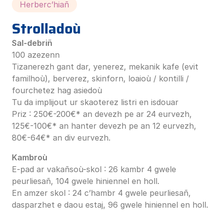
Herberc’hiañ
Strolladoù
Sal-debriñ
100 azezenn
Tizanerezh gant dar, yenerez, mekanik kafe (evit
familhoù), berverez, skinforn, loaioù / kontilli /
fourchetez hag asiedoù
Tu da implijout ur skaoterez listri en isdouar
Priz : 250€-200€* an devezh pe ar 24 eurvezh,
125€-100€* an hanter devezh pe an 12 eurvezh,
80€-64€* an div eurvezh.
Kambroù
E-pad ar vakañsoù-skol : 26 kambr 4 gwele
peurliesañ, 104 gwele hiniennel en holl.
En amzer skol : 24 c’hambr 4 gwele peurliesañ,
dasparzhet e daou estaj, 96 gwele hiniennel en holl.