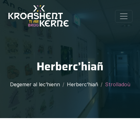
Herberc’hiañ
Degemer al lec’hienn
Herberc’hiañ
Strolladoù