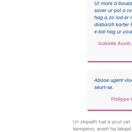
Ur mare a bouez
saver ur pol a r
hag a zo lod er 
diabarzh karter
e bal hag ur youl 
Isabelle Assih
Abaoe ugent vloa
seurt-se.
Philippe
Ur skipailh tud a youl vat
kempenn, aveiñ ha lakaat