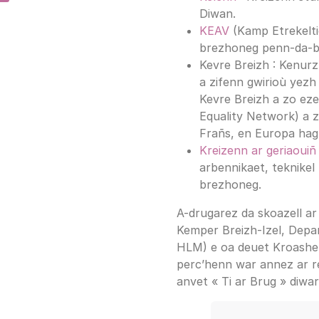
Diwan.
KEAV
(Kamp Etrekelti
brezhoneg penn-da-ben
Kevre Breizh : Kenur
a zifenn gwirioù yezh
Kevre Breizh a zo eze
Equality Network) a z
Frañs, en Europa hag
Kreizenn ar geriaouiñ
arbennikaet, teknikel
brezhoneg.
A-drugarez da skoazell ar
Kemper Breizh-Izel, Depa
HLM) e oa deuet Kroashen
perc’henn war annez ar r
anvet « Ti ar Brug » diwa