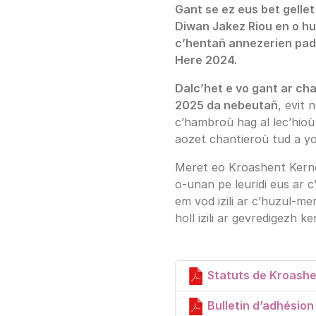
Gant se ez eus bet gellet
Diwan Jakez Riou en o h
c’hentañ annezerien pad 
Here 2024.
Dalc’het e vo gant ar ch
2025 da nebeutañ
, evit
c’hambroù hag al lec’hioù
aozet chantieroù tud a yo
Meret eo Kroashent Kerne 
o-unan pe leuridi eus ar 
em vod izili ar c’huzul-mer
holl izili ar gevredigezh
Statuts de Kroashe
Bulletin d’adhésion