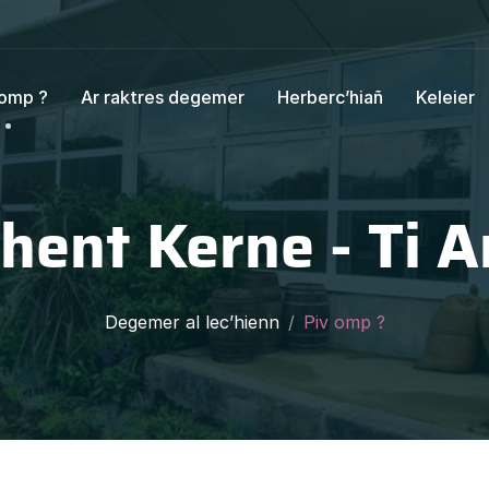
 omp ?
Ar raktres degemer
Herberc’hiañ
Keleier
hent Kerne - Ti A
Degemer al lec’hienn
Piv omp ?