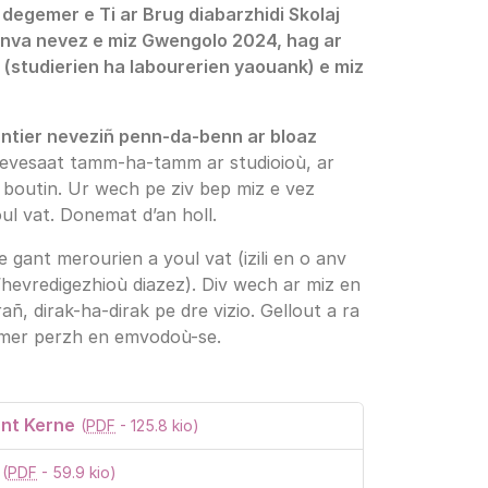
 degemer e Ti ar Brug diabarzhidi Skolaj
unva nevez e miz Gwengolo 2024, hag ar
(studierien ha labourerien yaouank) e miz
antier neveziñ penn-da-benn ar bloaz
 nevesaat tamm-ha-tamm ar studioioù, ar
 boutin. Ur wech pe ziv bep miz e vez
ul vat. Donemat d’an holl.
gant merourien a youl vat (izili en o anv
c’hevredigezhioù diazez). Div wech ar miz en
añ, dirak-ha-dirak pe dre vizio. Gellout a ra
 kemer perzh en emvodoù-se.
nt Kerne
(
PDF
-
125.8 kio
)
(
PDF
-
59.9 kio
)