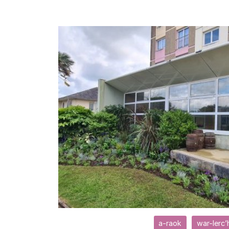
a-raok
war-lerc’