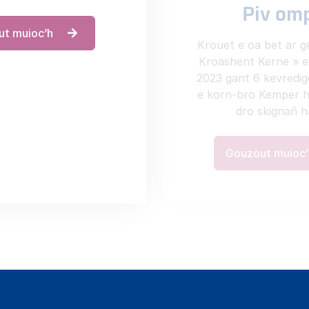
Piv om
ut muioc’h
Krouet e oa bet ar g
Kroashent Kerne » e
2023 gant 6 kevredig
e korn-bro Kemper h
dro skignañ h
Gouzout muioc