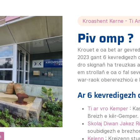
Kroashent Kerne - Ti A
Piv omp ?
Krouet e oa bet ar gevre
2023 gant 6 kevredigezh 
dro skignañ ha treuzkas 
em strollañ e oa o fal sev
war-raok obererezhioù e
Ar 6 kevredigezh 
Ti ar vro Kemper
: Ka
Breizh e kêr-Gemper.
Skolaj Diwan Jakez R
soubidigezh e brezho
h
Kelenn
: Kreizenn st