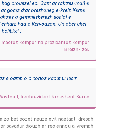
 hag arouezel eo. Gant ar raktres-mañ e
o ar gomz d’ar brezhoneg e-kreiz Kerne
raktres a gemmeskerezh sokial e
 Penharz hag e Kervoazan. Un ober uhel
bolitikel !
, maerez Kemper ha prezidantez Kemper
Breizh-Izel.
z e oamp o c’hortoz kaout ul lec’h
 Gastoud
, kenbrezidant Kroashent Kerne
 a zo bet aozet neuze evit naetaat, dresañ,
 ar savadur diouzh ar reolennoù a-vremañ.