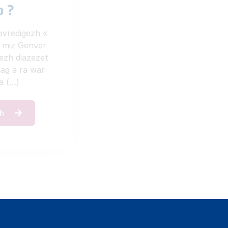
p ?
evredigezh «
 miz Genver
ezh diazezet
ag a ra war-
a (…)
’h