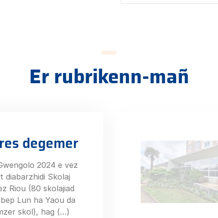
Er rubrikenn-mañ
tres degemer
Gwengolo 2024 e vez
 diabarzhidi Skolaj
z Riou (80 skolajiad
bep Lun ha Yaou da
zer skol), hag (…)