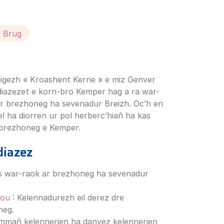
r Brug
digezh « Kroashent Kerne » e miz Genver
diazezet e korn-bro Kemper hag a ra war-
ar brezhoneg ha sevenadur Breizh. Oc’h en
el ha diorren ur pol herberc’hiañ ha kas
 brezhoneg e Kemper.
diazez
s war-raok ar brezhoneg ha sevenadur
iou
: Kelennadurezh eil derez dre
neg.
ummañ kelennerien ha danvez kelennerien