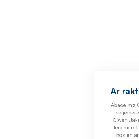
Ar rak
Abaoe miz 
degemeret
Diwan Jake
degemeret 
noz en am