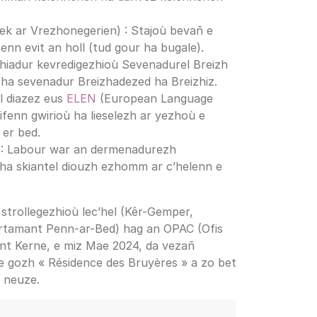
ek ar Vrezhonegerien) : Stajoù bevañ e
n evit an holl (tud gour ha bugale).
zhiadur kevredigezhioù Sevenadurel Breizh
 ha sevenadur Breizhadezed ha Breizhiz.
l diazez eus
ELEN
(European Language
ifenn gwirioù ha lieselezh ar yezhoù e
 er bed.
: Labour war an dermenadurezh
 ha skiantel diouzh ezhomm ar c’helenn e
 strollegezhioù lec’hel (Kêr-Gemper,
rtamant Penn-ar-Bed) hag an OPAC (Ofis
t Kerne, e miz Mae 2024, da vezañ
e gozh « Résidence des Bruyères » a zo bet
r neuze.