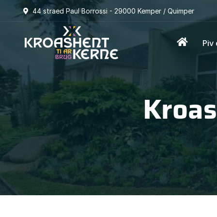
44 straed Paul Borrossi - 29000 Kemper / Quimper
Piv
Kroas